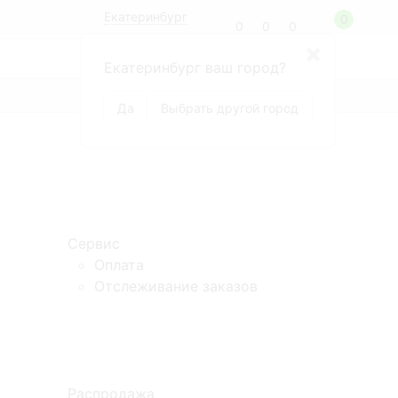
Екатеринбург
0
0
0
0
8 (800) 100-99-68
✖
Екатеринбург ваш город?
по России бесплатно
БРЕНДЫ
Да
Выбрать другой город
Сервис
Оплата
Отслеживание заказов
Распродажа