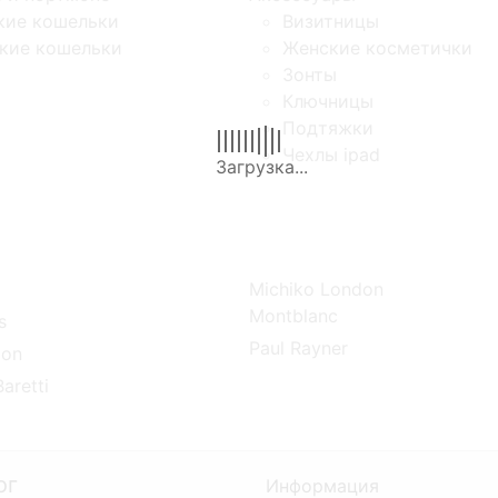
кие кошельки
Визитницы
кие кошельки
Женские косметички
Зонты
Ключницы
Подтяжки
Чехлы ipad
Michiko London
Montblanc
s
Paul Rayner
ion
aretti
ог
Информация