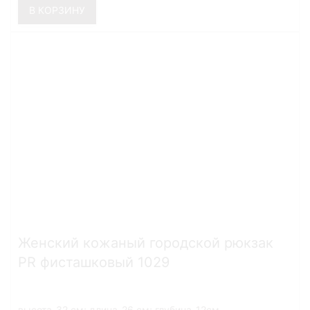
В КОРЗИНУ
Женский кожаный городской рюкзак
PR фисташковый 1029
высота-32 см; длина-26 см; глубина-12см