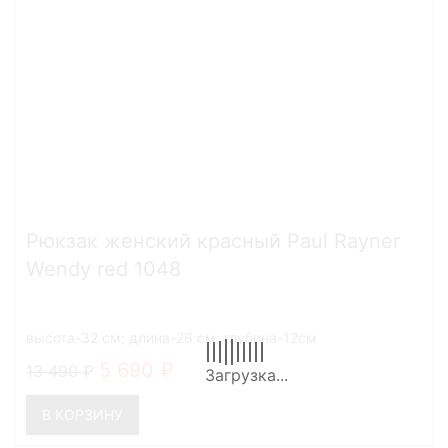
Рюкзак женский красный Paul Rayner
Wendy red 1048
высота-32 см; длина-26 см; глубина-12см
5 690
13 490
В КОРЗИНУ